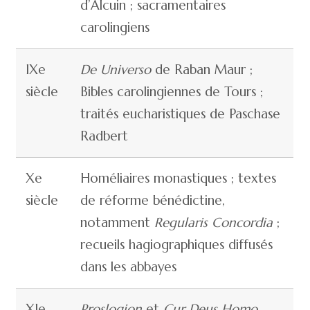
d’Alcuin ; sacramentaires
carolingiens
IXe
De Universo
de Raban Maur ;
siècle
Bibles carolingiennes de Tours ;
traités eucharistiques de Paschase
Radbert
Xe
Homéliaires monastiques ; textes
siècle
de réforme bénédictine,
notamment
Regularis Concordia
;
recueils hagiographiques diffusés
dans les abbayes
XIe
Proslogion
et
Cur Deus Homo