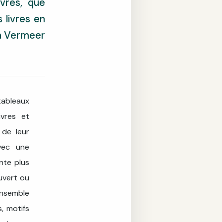
ivres, que
 livres en
 à Vermeer
 tableaux
ivres et
 de leur
avec une
onte plus
ouvert ou
ensemble
s, motifs