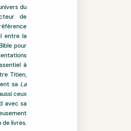
univers du
cteur de
référence
l entre la
Bible pour
sentations
ssentiel à
re Titien,
ment sa
La
aussi ceux
rd avec sa
tueusement
de livres.