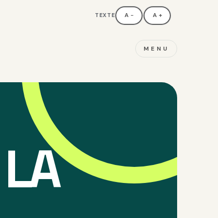
TEXTE
A−
A+
MENU
 LA