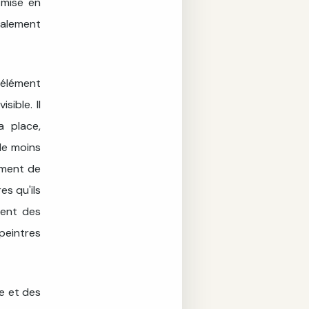
 mise en
ralement
 élément
sible. Il
a place,
de moins
ément de
es qu'ils
ment des
 peintres
e et des