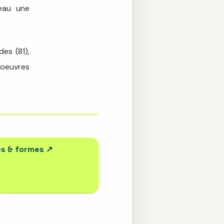
eau une
des (81),
'oeuvres
es & formes
↗