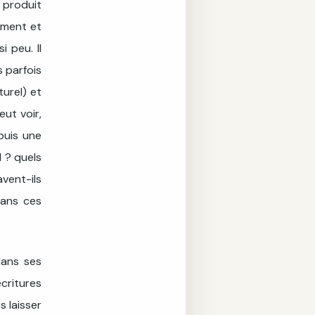
 produit
ement et
i peu. Il
s parfois
turel) et
eut voir,
puis une
l ? quels
vent-ils
dans ces
dans ses
écritures
s laisser