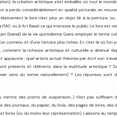
tion), la création artistique s'est emballée où tout le monde
l'on a perdu considérablement en qualité picturale, en mouv
lativement le livre n'est plus un objet lié à la peinture, ou s
a FIAC ou à Art Basel ce qui interesse le public. Le livre est mi
jet (banal) de la vie quotidienne (sans employer le terme cul
 contenu et d'une histoire plus riches. Et c'est là où l'on p
 comment la richesse artistique et culturelle a diminué de
st appauvrie : quel artiste actuel théorise par écrit son travai
nt présents et référents dans la multitude artistique ? Sa
remier sens du terme naturellement) ? Les réponses sont 
 y mettre des points de suspension...) n'est pas suffisant 
e des journaux, du papier, du bois, des pages de livres, des 
e et livres (ou du moins leur représentation). Laissons au temp