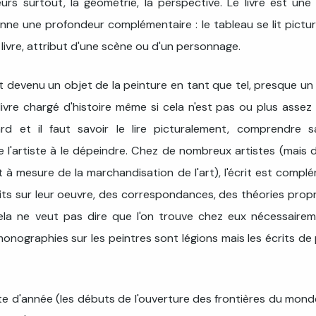
eurs surtout, la géométrie, la perspective. Le livre est une
nne une profondeur complémentaire : le tableau se lit pictu
l livre, attribut d'une scène ou d'un personnage.
t devenu un objet de la peinture en tant que tel, presque un
ivre chargé d'histoire même si cela n'est pas ou plus assez vi
rd et il faut savoir le lire picturalement, comprendre s
de l'artiste à le dépeindre. Chez de nombreux artistes (mais 
 à mesure de la marchandisation de l'art), l'écrit est compl
rits sur leur oeuvre, des correspondances, des théories propr
cela ne veut pas dire que l'on trouve chez eux nécessaire
monographies sur les peintres sont légions mais les écrits de
e d'année (les débuts de l'ouverture des frontières du mond