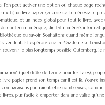
, l'on peut activer une option où chaque page reche
de mots) un livre papier (encore cette nécessaire pré
tique, et un index global pour tout le livre, avec u
ir du contenu numérique, digital, numérisé, informatiq
bibliothèque du savoir. Souhaitons quand même longu
u'ils vendent. Et espérons que la Pléiade ne se transf
n souvenir le plus longtemps possible Gutemberg, le 
mation" (quel drôle de terme pour les livres), propr
e livre papier prend son temps car il est là, s'ouvre i
 Les comparaisons pourraient être nombreuses, comme 
 livres, plus facile à emporter dans une valise qu'une