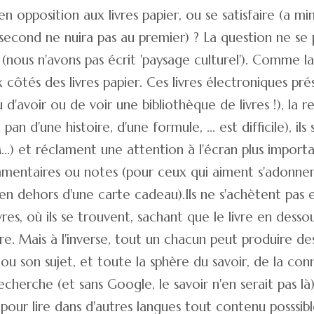
 en opposition aux livres papier, ou se satisfaire (a m
second ne nuira pas au premier) ? La question ne se po
nous n'avons pas écrit 'paysage culturel'). Comme la 
 côtés des livres papier. Ces livres électroniques pré
d'avoir ou de voir une bibliothèque de livres !), la 
 d'une histoire, d'une formule, ... est difficile), ils 
..) et réclament une attention à l'écran plus importa
entaires ou notes (pour ceux qui aiment s'adonner à 
en dehors d'une carte cadeau).Ils ne s'achètent pas en
vres, où ils se trouvent, sachant que le livre en dess
re. Mais à l'inverse, tout un chacun peut produire de
 ou son sujet, et toute la sphère du savoir, de la c
cherche (et sans Google, le savoir n'en serait pas là
) pour lire dans d'autres langues tout contenu posssib