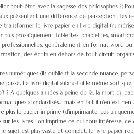
 relier peut-être avec la sagesse des philosophes ?).
gitaux présentent une différence de perception : les 
e transformer le livre papier en livre digital (numéris
er plus prosaïquement tablettes, phablettes, smartpho
ou professionnelles, généralement en format word ou 
rmation, des écrits en dehors de tout circuit organi
vres numériques (ils oublient la seconde nuance, pers
ne passé. Le livre digital subira-t-il le même sort qu
mp3 ? A quelques années à peine de là, la mort du p
tiques standardisés... mais en fait il n'en est rien : l
re plus le papier imprimé (d'imprimante, pas uniquement
sur les livres : on imprime ce qui nous intéresse, ce
 sujet est plus vaste et complet, le livre papier repr