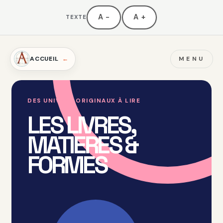
A−
A+
TEXTE
ACCUEIL
MENU
DES UNIVERS ORIGINAUX À LIRE
LES LIVRES,
MATIERES &
FORMES