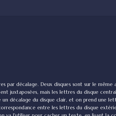
ettres par décalage. Deux disques sont sur le même
ient juxtaposées, mais les lettres du disque centr
e un décalage du disque clair, et on prend une lett
e correspondance entre les lettres du disque extér
 on va l'utiliser pour cacher un texte, en lisant la