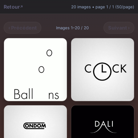
Retour
20 images • page 1 / 1 (50/page)
‹ Précédent
Suivant ›
Images 1–20 / 20