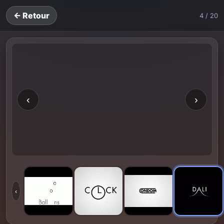
← Retour
4 / 20
‹
›
‹