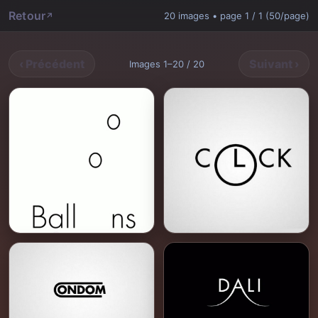
Retour
20 images • page 1 / 1 (50/page)
‹ Précédent
Suivant ›
Images 1–20 / 20