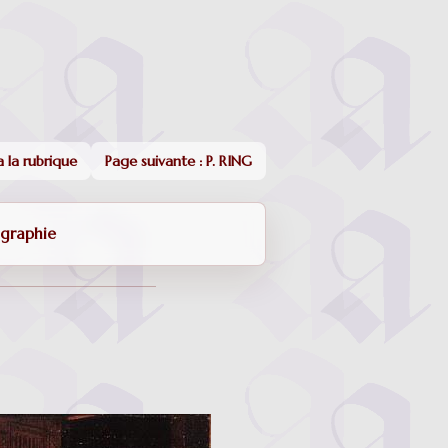
 la rubrique
Page suivante : P. RING
igraphie